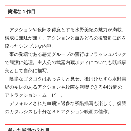
簡潔な１作目
アクションや殺陣を得意とする水野美紀の魅力が満載。
構成に無駄が無く、アクションと血みどろの復讐劇に的を
絞ったシンプルな内容。
事の発端である悪党グループの蛮行はフラッシュバック
で簡潔に処理。主人公の武器内蔵ボディについても既成事
実として自然に描写。
陰惨なゴタゴタはあっさりと見せ、後はひたすら水野美
紀のキレのあるアクションや殺陣を満喫できる44分間の
アトラクション・ムービー。
デフォルメされた血飛沫過多な残酷描写も楽しく、復讐
のカタルシスも十分なＳＦアクション映画の佳作。
凝った展開の２作目