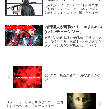
人気ゾンビ・ゲームソフトの実写版
「お姉チャンバラ」で、日本刀でゾンビ
を斬りまくるヒロインを演じたクォータ
ー女優、乙黒えりさんについて詳しく紹
介しています。以前イオンのＣＭで、カ
レンダーの中で歌ってた美人です。
内田理央が可愛い！「血まみれス
ホラー女優・美女ファイル
ケバンチェーンソー」
ヤサグレた内田理央が何故か普段より更
に可愛く見える！三家本礼原作のスプラ
ッターマンガを実写映画化。スケバン中
学生がチェーンソーを操り、襲い来る改
造ゾンビどもを容赦なく斬り捨てる！主
人公のスケバンに「仮面ライダードライ
ブ」でヒロインを演じた美...
モンスター映画の名作「溶解人間」が楽
しい！
スラッシャー映画、血みどろホラー監督
おすすめの１本！「ローズマリー」