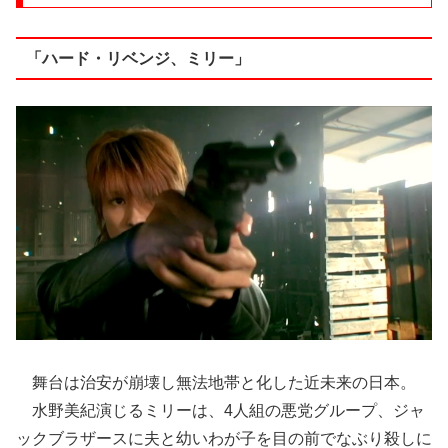
「ハード・リベンジ、ミリー」
舞台は治安が崩壊し無法地帯と化した近未来の日本。
水野美紀演じるミリーは、4人組の悪党グループ、ジャ
ックブラザースに夫と幼いわが子を目の前でなぶり殺しに