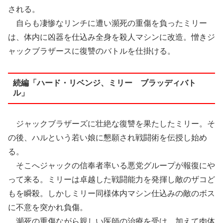
される。
自らも凄惨なリンチに遭い瀕死の重傷を負ったミリー
は、体内に凶器を仕込み全身を殺人マシンに改造。憎きジ
ャックブラザースに復讐のバトルを仕掛ける。
続編「ハード・リベンジ、ミリー ブラッディバト
ル」
ジャックブラザーズに壮絶な復讐を果たしたミリー。そ
の後、ハルという若い娘に懇願され戦闘術を伝授し始め
る。
そこへジャックの信奉者率いる悪党グループが報復にや
って来る。ミリーは卓越した戦闘能力を発揮し敵のザコど
もを瞬殺。しかしミリー同様体内マシン仕込みの敵のボス
に不意を突かれ負傷。
瀕死の重傷ながら親しい医師の治療を受け、加えて肉体