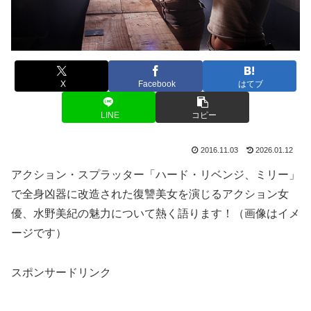
X
Facebook
はてブ
LINE
コピー
2016.11.03
2026.01.12
アクション・スプラッター「ハード・リベンジ、ミリー」
で全身凶器に改造された復讐美女を演じるアクション女
優、水野美紀の魅力について熱く語ります！（画像はイメ
ージです）
スポンサードリンク