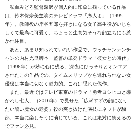
私血みどろ監督深沢が個人的に印象に残っている作品
は、鈴木保奈美主演のテレビドラマ「恋人よ」（1995
年）。教師役の岸谷五郎を好きになる女子高生役がいじら
しくて最高に可愛く、ちょっと生意気そうな顔立ちにも惹
かれ注目。
あと、あまり知られていない作品で、ウッチャンナンチ
ャンの内村光良脚本・監督の単発ドラマ「彼女との時代」
（1998年）が妙に心に残る。深夜にひっそりとオンエア
されたこの作品での、タイムスリップから逃れられない女
優役は本当に切なく魅力的。これは隠れた傑作。
また、最近ではテレビ東京のドラマ「勇者ヨシヒコと導
かれし七人」（2016年）で見せた「広瀬すずの顔になり
たい醜い魔女の老婆」役の突き抜けた演技にネットが騒
然。本当に楽しそうに演じている。これは絶対に笑えるの
でファン必見。