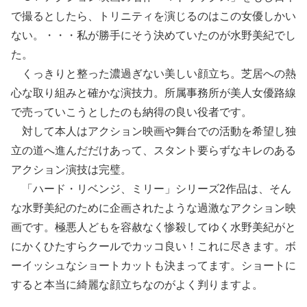
で撮るとしたら、トリニティを演じるのはこの女優しかい
ない。・・・私が勝手にそう決めていたのが水野美紀でし
た。
くっきりと整った濃過ぎない美しい顔立ち。芝居への熱
心な取り組みと確かな演技力。所属事務所が美人女優路線
で売っていこうとしたのも納得の良い役者です。
対して本人はアクション映画や舞台での活動を希望し独
立の道へ進んだだけあって、スタント要らずなキレのある
アクション演技は完璧。
「ハード・リベンジ、ミリー」シリーズ2作品は、そん
な水野美紀のために企画されたような過激なアクション映
画です。極悪人どもを容赦なく惨殺してゆく水野美紀がと
にかくひたすらクールでカッコ良い！これに尽きます。ボ
ーイッシュなショートカットも決まってます。ショートに
すると本当に綺麗な顔立ちなのがよく判りますよ。