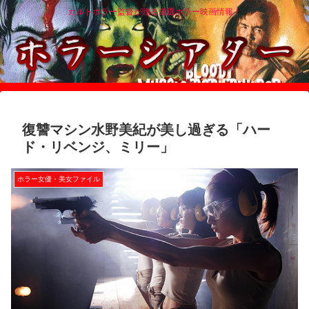
カルトホラー監督が贈る厳選ホラー映画情報！
復讐マシン水野美紀が美し過ぎる「ハー
ド・リベンジ、ミリー」
ホラー女優・美女ファイル