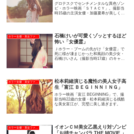
グロテスクでセンチメンタルな異色ゾン
ビ・ホラー映画「ＳＴＡＣＹ」。撮影当
時15歳の主演女優・加藤夏希が美しくて
眩し過ぎます。
石橋けいが可愛くゾッとするほど
ホラー女優・美女ファイル
怖い「女優霊」
Ｊホラー・ブームの先がけ「女優霊」で
死に様が凄まじかった和風顔の美少女・
石橋けいさん（撮影当時17歳）のキャリ
アを紹介しています。
松本莉緒演じる魔性の美人女子高
ホラー女優・美女ファイル
生「富江 ＢＥＧＩＮＮＩＮＧ」
ホラー映画「富江 BEGINNING」で、撮
影当時22歳の女優・松本莉緒演じる残酷
な美女富江が、完璧に美し過ぎます。
イオンＣＭ美女乙黒えり対ゾンビ
ホラー女優・美女ファイル
「お姉チャンバラ THE MOVIE 」