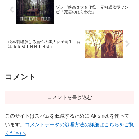
ゾンビ映画３大名作③ 元祖憑依型ゾン
ビ「死霊のはらわた」
松本莉緒演じる魔性の美人女子高生「富
江 ＢＥＧＩＮＮＩＮＧ」
コメント
コメントを書き込む
このサイトはスパムを低減するために Akismet を使って
います。
コメントデータの処理方法の詳細はこちらをご覧
ください
。