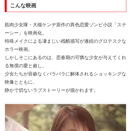
こんな映画
筋肉少女隊・大槻ケンヂ原作の異色恋愛ゾンビ小説「ステ
ーシー」を映画化。
特殊メイクによる凄まじい残酷描写が連続のグロテスクな
ホラー映画。
しかしそこにあるのは、思春期の可憐な少女が与えてくれ
る無償の愛と赦し。
少女たちが容赦なくバラバラに解体されるショッキングな
映像とともに、
静かで切ないラブストーリーが描かれます。