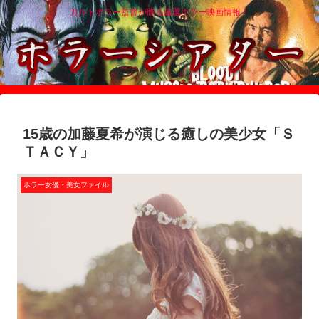
カルトホラー監督が贈る厳選ホラー映画情報！
15歳の加藤夏希が演じる癒しの美少女「Ｓ
ＴＡＣＹ」
ホラー女優・美女ファイル