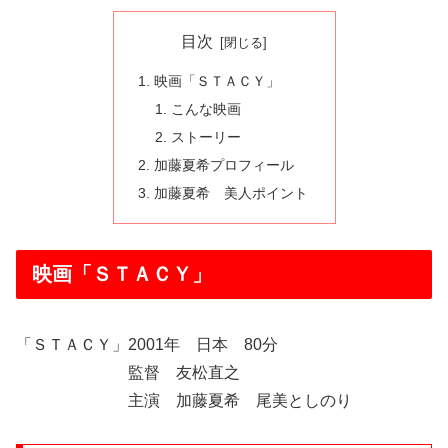
目次
映画「ＳＴＡＣＹ」
こんな映画
ストーリー
加藤夏希プロフィール
加藤夏希 美人ポイント
映画「ＳＴＡＣＹ」
「ＳＴＡＣＹ」2001年 日本 80分
監督 友松直之
主演 加藤夏希 尾美としのり