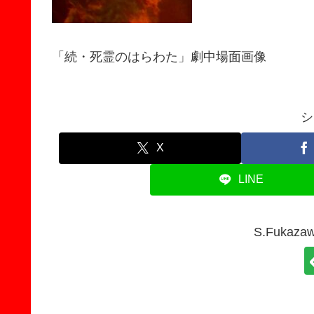
「続・死霊のはらわた」劇中場面画像
シ
X
LINE
S.Fuka