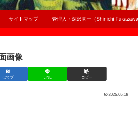
サイトマップ
管理人・深沢真一（Shinichi Fukazaw
面画像
はてブ
LINE
コピー
2025.05.19