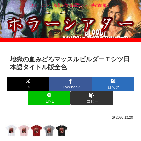
カルトホラー監督が贈る厳選ホラー映画情報！
地獄の血みどろマッスルビルダーＴシツ日
本語タイトル版全色
X
Facebook
はてブ
LINE
コピー
2020.12.20