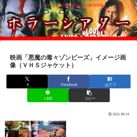
カルトホラー監督が贈る厳選ホラー映画情報！
映画「悪魔の毒々ゾンビーズ」イメージ画
像（ＶＨＳジャケット）
X
Facebook
はてブ
LINE
コピー
2021.08.14