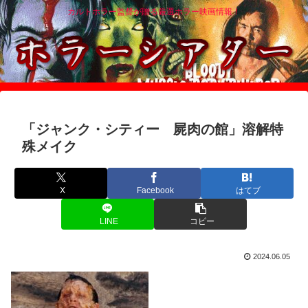
カルトホラー監督が贈る厳選ホラー映画情報！
「ジャンク・シティー 屍肉の館」溶解特
殊メイク
X
Facebook
はてブ
LINE
コピー
2024.06.05