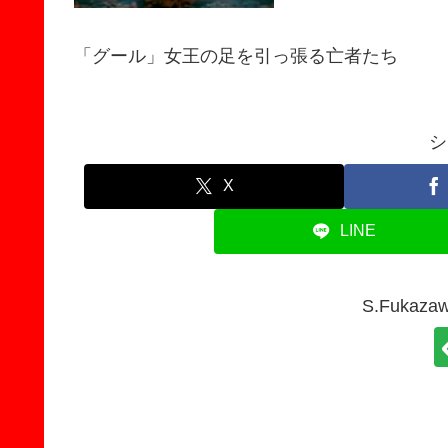
「グール」女王の足を引っ張る亡者たち
シ
X
LINE
S.Fuka