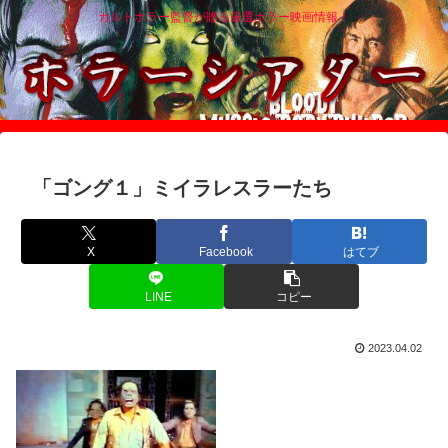
カルトホラー監督が贈る厳選ホラー映画情報！
「ゴング１」ミイラレスラーたち
X
Facebook
はてブ
LINE
コピー
2023.04.02