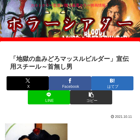
カルトホラー監督が贈る厳選ホラー映画情報！
「地獄の血みどろマッスルビルダー」宣伝
用スチール～首無し男
X
Facebook
はてブ
LINE
コピー
2021.10.11