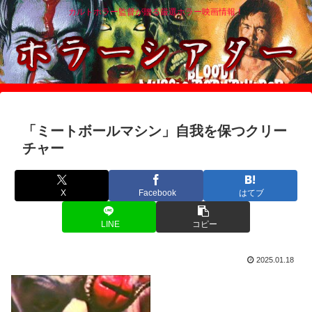
カルトホラー監督が贈る厳選ホラー映画情報！
「ミートボールマシン」自我を保つクリー
チャー
X
Facebook
はてブ
LINE
コピー
2025.01.18