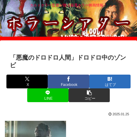
カルトホラー監督が贈る厳選ホラー映画情報！
「悪魔のドロドロ人間」ドロドロ中のゾン
ビ
X
Facebook
はてブ
LINE
コピー
2025.01.25